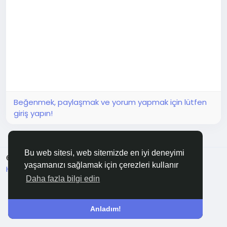
Beğenmek, paylaşmak ve yorum yapmak için lütfen
giriş yapın!
Bu web sitesi, web sitemizde en iyi deneyimi
© 2026 Burdur
Turkish
yaşamanızı sağlamak için çerezleri kullanır
Hakkımızda
Şartlar
Gizlilik
Bize Ulaşın
Rehber
Daha fazla bilgi edin
Anladım!