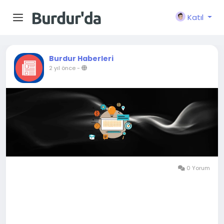
Katıl
Burdur Haberleri
2 yıl önce
-
0 Yorum